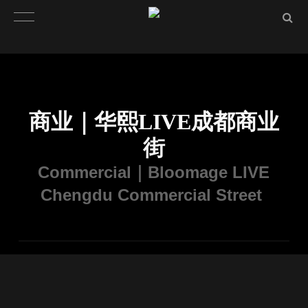
商业｜华熙LIVE成都商业
街
Commercial｜Bloomage LIVE
Chengdu Commercial Street